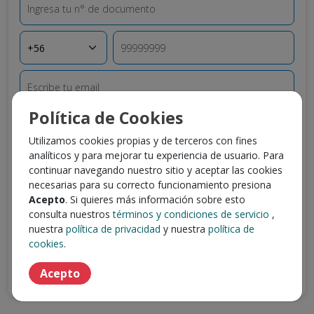
Origen Teléfono
Teléfono
Escribe tu email
Política de Cookies
Escribe tu contraseña
Utilizamos cookies propias y de terceros con fines
analíticos y para mejorar tu experiencia de usuario. Para
Al presionar "
Crear mi cuenta
" declaras que has leído y
continuar navegando nuestro sitio y aceptar las cookies
aceptado los
Términos y condiciones de servicio -
necesarias para su correcto funcionamiento presiona
Trabajando.com
y
la política de privacidad
.
Acepto
. Si quieres más información sobre esto
consulta nuestros
términos y condiciones de servicio
,
Crear mi cuenta
nuestra
política de privacidad
y nuestra
política de
cookies
.
¿Ya tienes una cuenta?
Acepto
Ingresa con tu usuario y contraseña