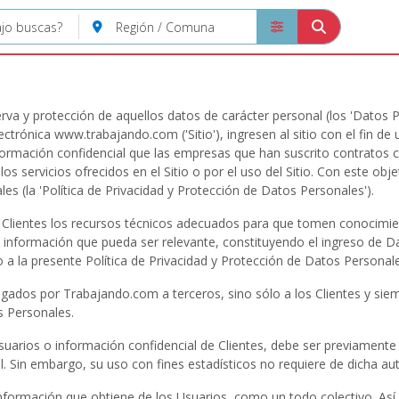
Tutoriales
va y protección de aquellos datos de carácter personal (los 'Datos Pe
ectrónica www.trabajando.com ('Sitio'), ingresen al sitio con el fin de u
ormación confidencial que las empresas que han suscrito contratos c
s servicios ofrecidos en el Sitio o por el uso del Sitio. Con este ob
les (la 'Política de Privacidad y Protección de Datos Personales').
Clientes los recursos técnicos adecuados para que tomen conocimient
 información que pueda ser relevante, constituyendo el ingreso de D
 a la presente Política de Privacidad y Protección de Datos Personale
ados por Trabajando.com a terceros, sino sólo a los Clientes y siemp
s Personales.
arios o información confidencial de Clientes, debe ser previamente a
 Sin embargo, su uso con fines estadísticos no requiere de dicha aut
 información que obtiene de los Usuarios, como un todo colectivo. Así