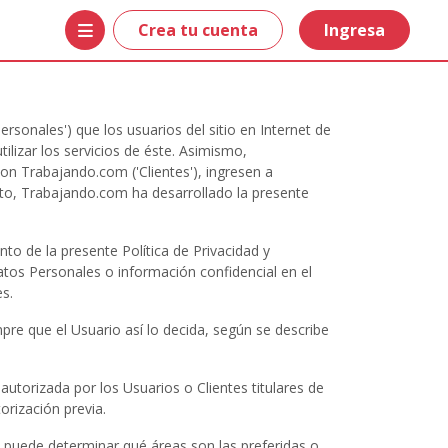
Crea tu cuenta
Ingresa
rsonales') que los usuarios del sitio en Internet de
tilizar los servicios de éste. Asimismo,
on Trabajando.com ('Clientes'), ingresen a
jeto, Trabajando.com ha desarrollado la presente
o de la presente Política de Privacidad y
atos Personales o información confidencial en el
s.
re que el Usuario así lo decida, según se describe
utorizada por los Usuarios o Clientes titulares de
orización previa.
, puede determinar qué áreas son las preferidas o