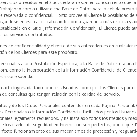
s servicios ofrecidos en el Sitio, declaran estar en conocimiento qu
rabajando.com a utilizar dicha Base de Datos para la debida prestaci
e reservada o confidencial. El Sitio provee al Cliente la posibilidad 
igándose en ese caso Trabajando.com a guardar la más estricta y abs
tablecida en el Sitio ('Información Confidencial'). El Cliente puede a
 los servicios contratados.
ones de confidencialidad y el resto de sus antecedentes en cualquie
ión de los Clientes para este propósito.
ersonales a una Postulación Específica, a la Base de Datos o a una 
om, como la incorporación de la Información Confidencial de Cliente
egún corresponda.
tacto ingresada tanto por los Usuarios como por los Clientes para el 
n de consultas que tengan relación con la calidad del servicio.
os y de los Datos Personales contenidos en cada Página Personal. Co
os Personales o Información Confidencial facilitados por los Usuario
onales legalmente requeridos, y ha instalado todos los medios y medi
e los niveles de seguridad en Internet no son perfectos, por lo que 
 perfecto funcionamiento de sus mecanismos de protección y resguard