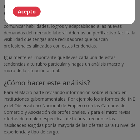
Mantener un
CV actualizado y un perfil activo en portales
Acepto
de empleo como Trabajando.com y redes profesionales
como LinkedIn será crucial en este contexto; pues podrás
comunicar habilidades, logros y adaptabilidad a las nuevas
demandas del mercado laboral. Además un perfil activo facilita la
visibilidad que tengas ante reclutadores que buscan
profesionales alineados con estas tendencias.
Igualmente es importante que lleves cada una de estas
tendencias a tu rubro particular y hagas un análisis macro y
micro de la situación actual.
¿Cómo hacer este análisis?
Para el Macro parte revisando información sobre el rubro en
instituciones gubernamentales. Por ejemplo los informes del INE
y del Observatorio Nacional de Empleo o en las Cámaras de
Comercio y Asociación de profesionales. Y para el micro revisa
ofertas de empleo especificas de tu área, reconoce las
habilidades exigidas por la mayoría de las ofertas para tu nivel de
experiencia y tipo de cargo.