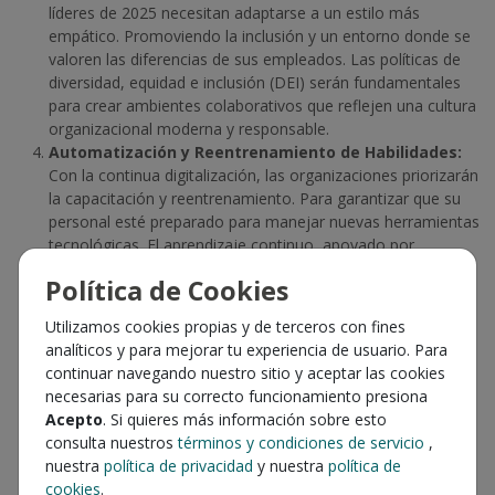
líderes de 2025 necesitan adaptarse a un estilo más
empático. Promoviendo la inclusión y un entorno donde se
valoren las diferencias de sus empleados. Las políticas de
diversidad, equidad e inclusión (DEI) serán fundamentales
para crear ambientes colaborativos que reflejen una cultura
organizacional moderna y responsable.
Automatización y Reentrenamiento de Habilidades:
Con la continua digitalización, las organizaciones priorizarán
la capacitación y reentrenamiento. Para garantizar que su
personal esté preparado para manejar nuevas herramientas
tecnológicas. El aprendizaje continuo, apoyado por
plataformas interactivas y métodos de gamificación, será
Política de Cookies
una tendencia crítica para el desarrollo profesional en los
próximos años.
Utilizamos cookies propias y de terceros con fines
Enfoque en Sostenibilidad y Responsabilidad Social:
El
analíticos y para mejorar tu experiencia de usuario. Para
compromiso con la sostenibilidad y prácticas de
continuar navegando nuestro sitio y aceptar las cookies
responsabilidad social corporativa se consolidará. Y será
necesarias para su correcto funcionamiento presiona
una estrategia para atraer talento y reforzar la reputación
Acepto
. Si quieres más información sobre esto
de la empresa. Recursos Humanos jugará un rol clave en
consulta nuestros
términos y condiciones de servicio
,
capacitar a los empleados en prácticas sostenibles y en
nuestra
política de privacidad
y nuestra
política de
liderar proyectos que minimicen el impacto ambiental.
cookies
.