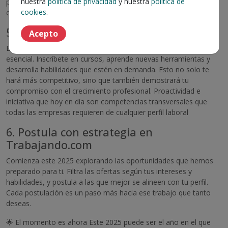
nuestra
política de privacidad
y nuestra
política de
perfiles en redes como LinkedIn. A menudo, las mejores
cookies
.
oportunidades llegan a través de una buena red de contactos.
5. Mantente en constante aprendizaje
Acepto
El mercado laboral evoluciona rápidamente, y estar al día es
esencial. Inscríbete en cursos, aprende nuevas herramientas y
desarrolla habilidades que estén en demanda. Esto no solo te
hará más competitivo, sino que también demostrará tu
compromiso con el crecimiento profesional. Proactividad e
iniciativa que hoy en día son competencias transversales que
todas las empresas requieren de cualquier perfil laboral
6. Postula con estrategia en
Trabajando.com
Comienza este 2025 explorando las oportunidades que hemos
preparado para ti. Filtra las ofertas según tus intereses y
habilidades, y postula a las que mejor se alineen con tu perfil.
Cada postulación es un paso más hacia ese trabajo que tanto
deseas.
🌟 El momento es ahora Este 2025 puede ser el año en el que